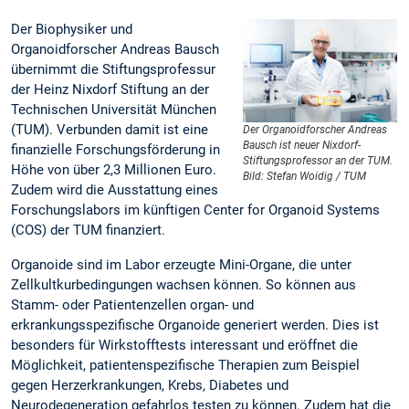
Der Biophysiker und
Organoidforscher Andreas Bausch
übernimmt die Stiftungsprofessur
der Heinz Nixdorf Stiftung an der
Technischen Universität München
(TUM). Verbunden damit ist eine
Der Organoidforscher Andreas
Bausch ist neuer Nixdorf-
finanzielle Forschungsförderung in
Stiftungsprofessor an der TUM.
Höhe von über 2,3 Millionen Euro.
Bild: Stefan Woidig / TUM
Zudem wird die Ausstattung eines
Forschungslabors im künftigen Center for Organoid Systems
(COS) der TUM finanziert.
Organoide sind im Labor erzeugte Mini-Organe, die unter
Zellkultkurbedingungen wachsen können. So können aus
Stamm- oder Patientenzellen organ- und
erkrankungsspezifische Organoide generiert werden. Dies ist
besonders für Wirkstofftests interessant und eröffnet die
Möglichkeit, patientenspezifische Therapien zum Beispiel
gegen Herzerkrankungen, Krebs, Diabetes und
Neurodegeneration gefahrlos testen zu können. Zudem hat die