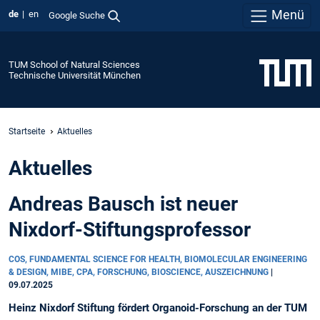
Menü
de
en
Google Suche
TUM School of Natural Sciences
Technische Universität München
Startseite
Aktuelles
Aktuelles
Andreas Bausch ist neuer
Nixdorf-Stiftungsprofessor
COS, FUNDAMENTAL SCIENCE FOR HEALTH, BIOMOLECULAR ENGINEERING
& DESIGN, MIBE, CPA, FORSCHUNG, BIOSCIENCE, AUSZEICHNUNG
|
09.07.2025
Heinz Nixdorf Stiftung fördert Organoid-Forschung an der TUM