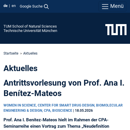
Menü
de
en
Google Suche
TUM School of Natural Sciences
Technische Universität München
Startseite
Aktuelles
Aktuelles
Antrittsvorlesung von Prof. Ana I.
Benítez-Mateos
WOMEN IN SCIENCE, CENTER FOR SMART DRUG DESIGN, BIOMOLECULAR
ENGINEERING & DESIGN, CPA, BIOSCIENCE
|
18.05.2026
Prof. Ana I. Benítez-Mateos hielt im Rahmen der CPA-
Seminarreihe einen Vortrag zum Thema „Neudefinition