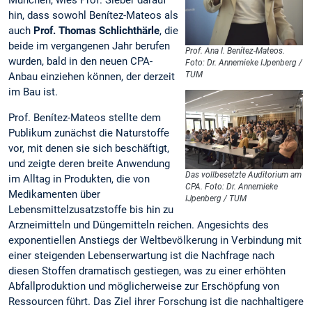
hin, dass sowohl Benítez-Mateos als
auch
Prof. Thomas Schlichthärle
, die
beide im vergangenen Jahr berufen
Prof. Ana I. Benítez-Mateos.
wurden, bald in den neuen CPA-
Foto: Dr. Annemieke IJpenberg /
TUM
Anbau einziehen können, der derzeit
im Bau ist.
Prof. Benítez-Mateos stellte dem
Publikum zunächst die Naturstoffe
vor, mit denen sie sich beschäftigt,
und zeigte deren breite Anwendung
Das vollbesetzte Auditorium am
im Alltag in Produkten, die von
CPA. Foto: Dr. Annemieke
Medikamenten über
IJpenberg / TUM
Lebensmittelzusatzstoffe bis hin zu
Arzneimitteln und Düngemitteln reichen. Angesichts des
exponentiellen Anstiegs der Weltbevölkerung in Verbindung mit
einer steigenden Lebenserwartung ist die Nachfrage nach
diesen Stoffen dramatisch gestiegen, was zu einer erhöhten
Abfallproduktion und möglicherweise zur Erschöpfung von
Ressourcen führt. Das Ziel ihrer Forschung ist die nachhaltigere