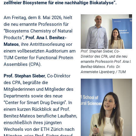
zellfreier Biosysteme für eine nachhaltige Biokatalyse“.
Am Freitag, dem 8. Mai 2026, hielt
die neu ernannte Professorin für
“Biosystems Chemistry of Natural
Products”,
Prof. Ana I. Benítez-
Mateos
, ihre Antrittsvorlesung vor
einem vollbesetzten Auditorium am
Prof. Stephan Sieber, Co-
Direktor des CPA, und die neu
TUM Center for Functional Protein
ernannte Professorin Prof. Ana I.
Assemblies (CPA).
Benítez-Mateos. Foto: Dr.
Annemieke IJpenberg / TUM
Prof. Stephan Sieber
, Co-Direktor
des CPA, begrüßte die
Mitgliederinnen und Mitglieder des
Departments sowie des neue
“Center for Smart Drug Design”. In
einem kurzen Rückblick auf Prof.
Benítez-Mateos berufliche Laufbahn,
einschließlich ihres jüngsten
Wechsels von der ETH Zürich nach
München, wies Prof. Sieber darauf