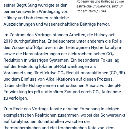
Kolleginnen und Kollegen sowie
seiner Begrüßung würdigte er den
zahlreiche Studierende. Bild: Dr.
bemerkenswerten Werdegang von
Robert Reich / TUM
Hülsey und hob dessen zahlreiche
Auszeichnungen und wissenschaftliche Beiträge hervor.
Im Zentrum des Vortrags standen Arbeiten, die Hülsey seit
2019 durchgeführt hat. Er beleuchtete unter anderem die Rolle
des Wasserstoff-Spillover in der heterogenen Hydrierkatalyse
sowie die Herausforderungen der elektrochemischen CO
-
2
Reduktion in wässrigen Systemen. Ein besonderer Fokus lag
auf der Bedeutung lokaler pH-Schwankungen als
Voraussetzung für effektive CO
-Reduktionsreaktionen (CO
RR)
2
2
und dem Einfluss von Alkali-Kationen auf diesen Prozess.
Dabei stellte Hülsey seinen methodischen Ansatz vor, die pH-
Entwicklung im prä-stationären Zustand durch CO
-Aufnahme
2
zu verfolgen.
Zum Ende des Vortrags fasste er seine Forschung in einigen
exemplarischen Reaktionen zusammen, wobei der Schwerpunkt
auf katalytischen Schnittstellen zwischen der
thermochemischen und elektrochemischen Katalyse, dem