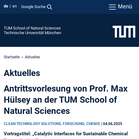
Menü
de
en
Google Suche
TUM School of Natural Sciences
Technische Universität München
Startseite
Aktuelles
Aktuelles
Antrittsvorlesung von Prof. Max
Hülsey an der TUM School of
Natural Sciences
CLEAN TECHNOLOGY SOLUTIONS, FORSCHUNG, CHEMIE
|
04.06.2025
Vortragstitel: „Catalytic Interfaces for Sustainable Chemical