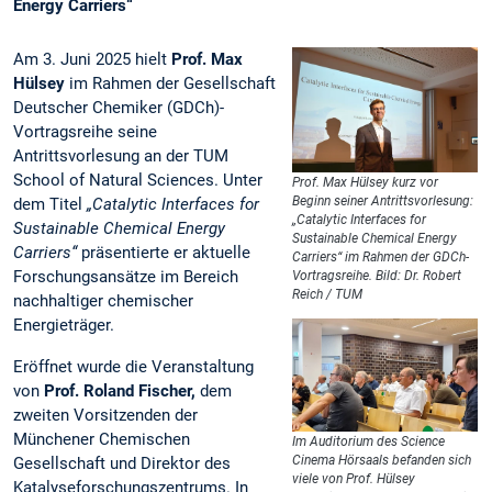
Energy Carriers“
Am 3. Juni 2025 hielt
Prof. Max
Hülsey
im Rahmen der Gesellschaft
Deutscher Chemiker (GDCh)-
Vortragsreihe seine
Antrittsvorlesung an der TUM
School of Natural Sciences. Unter
Prof. Max Hülsey kurz vor
Beginn seiner Antrittsvorlesung:
dem Titel
„Catalytic Interfaces for
„Catalytic Interfaces for
Sustainable Chemical Energy
Sustainable Chemical Energy
Carriers“
präsentierte er aktuelle
Carriers“ im Rahmen der GDCh-
Forschungsansätze im Bereich
Vortragsreihe. Bild: Dr. Robert
Reich / TUM
nachhaltiger chemischer
Energieträger.
Eröffnet wurde die Veranstaltung
von
Prof. Roland Fischer,
dem
zweiten Vorsitzenden der
Münchener Chemischen
Im Auditorium des Science
Cinema Hörsaals befanden sich
Gesellschaft und Direktor des
viele von Prof. Hülsey
Katalyseforschungszentrums. In