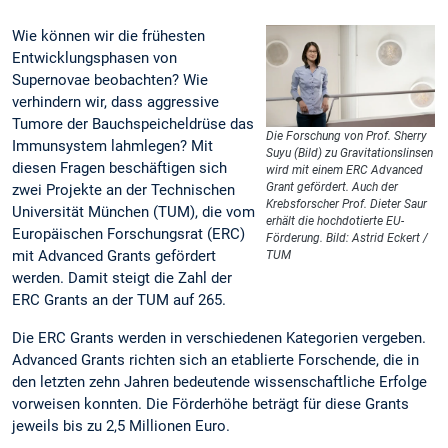
Wie können wir die frühesten
Entwicklungsphasen von
Supernovae beobachten? Wie
verhindern wir, dass aggressive
Tumore der Bauchspeicheldrüse das
Die Forschung von Prof. Sherry
Immunsystem lahmlegen? Mit
Suyu (Bild) zu Gravitationslinsen
diesen Fragen beschäftigen sich
wird mit einem ERC Advanced
Grant gefördert. Auch der
zwei Projekte an der Technischen
Krebsforscher Prof. Dieter Saur
Universität München (TUM), die vom
erhält die hochdotierte EU-
Europäischen Forschungsrat (ERC)
Förderung. Bild: Astrid Eckert /
mit Advanced Grants gefördert
TUM
werden. Damit steigt die Zahl der
ERC Grants an der TUM auf 265.
Die ERC Grants werden in verschiedenen Kategorien vergeben.
Advanced Grants richten sich an etablierte Forschende, die in
den letzten zehn Jahren bedeutende wissenschaftliche Erfolge
vorweisen konnten. Die Förderhöhe beträgt für diese Grants
jeweils bis zu 2,5 Millionen Euro.