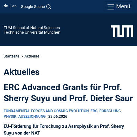
Menü
de
en
Google Suche
TUM School of Natural Sciences
Technische Universität München
Startseite
Aktuelles
Aktuelles
ERC Advanced Grants für Prof.
Sherry Suyu und Prof. Dieter Saur
FUNDAMENTAL FORCES AND COSMIC EVOLUTION, ERC, FORSCHUNG,
PHYSIK, AUSZEICHNUNG
|
23.06.2026
EU-Förderung für Forschung zu Astrophysik an Prof. Sherry
Suyu von der NAT