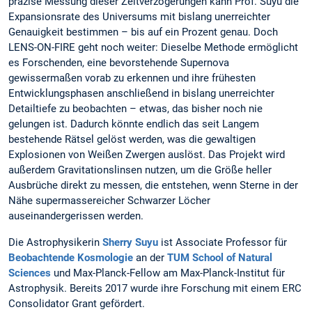
präzise Messung dieser Zeitverzögerungen kann Prof. Suyu die
Expansionsrate des Universums mit bislang unerreichter
Genauigkeit bestimmen – bis auf ein Prozent genau. Doch
LENS-ON-FIRE geht noch weiter: Dieselbe Methode ermöglicht
es Forschenden, eine bevorstehende Supernova
gewissermaßen vorab zu erkennen und ihre frühesten
Entwicklungsphasen anschließend in bislang unerreichter
Detailtiefe zu beobachten – etwas, das bisher noch nie
gelungen ist. Dadurch könnte endlich das seit Langem
bestehende Rätsel gelöst werden, was die gewaltigen
Explosionen von Weißen Zwergen auslöst. Das Projekt wird
außerdem Gravitationslinsen nutzen, um die Größe heller
Ausbrüche direkt zu messen, die entstehen, wenn Sterne in der
Nähe supermassereicher Schwarzer Löcher
auseinandergerissen werden.
Die Astrophysikerin
Sherry Suyu
ist Associate Professor für
Beobachtende Kosmologie
an der
TUM School of Natural
Sciences
und Max-Planck-Fellow am Max-Planck-Institut für
Astrophysik. Bereits 2017 wurde ihre Forschung mit einem ERC
Consolidator Grant gefördert.