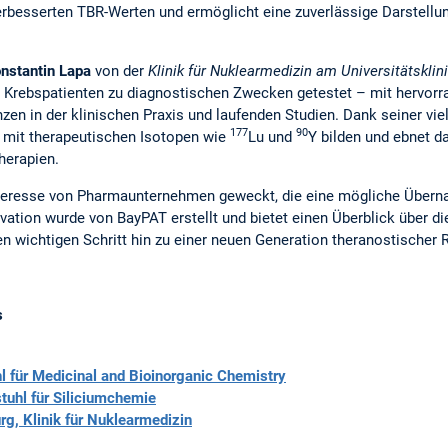
verbesserten TBR-Werten und ermöglicht eine zuverlässige Darstell
onstantin Lapa
von der
Klinik für Nuklearmedizin am Universitätskli
 13 Krebspatienten zu diagnostischen Zwecken getestet – mit hervor
zen in der klinischen Praxis und laufenden Studien. Dank seiner vie
177
90
 mit therapeutischen Isotopen wie
Lu und
Y bilden und ebnet d
Therapien.
Interesse von Pharmaunternehmen geweckt, die eine mögliche Übern
ovation wurde von BayPAT erstellt und bietet einen Überblick über di
n wichtigen Schritt hin zu einer neuen Generation theranostischer
s
l für Medicinal and Bioinorganic Chemistry
tuhl für Siliciumchemie
g, Klinik für Nuklearmedizin