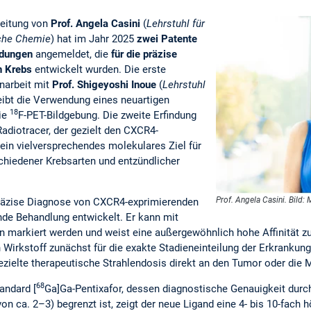
Leitung von
Prof. Angela Casini
(
Lehrstuhl für
che Chemie
) hat im Jahr 2025
zwei Patente
ndungen
angemeldet, die
für die präzise
n Krebs
entwickelt wurden. Die erste
narbeit mit
Prof. Shigeyoshi Inoue
(
Lehrstuhl
eibt die Verwendung eines neuartigen
18
die
F-PET-Bildgebung. Die zweite Erfindung
adiotracer, der gezielt den CXCR4-
ein vielversprechendes molekulares Ziel für
chiedener Krebsarten und entzündlicher
Prof. Angela Casini. Bild
präzise Diagnose von CXCR4-exprimierenden
de Behandlung entwickelt. Er kann mit
n markiert werden und weist eine außergewöhnlich hohe Affinität z
 Wirkstoff zunächst für die exakte Stadieneinteilung der Erkrankun
ezielte therapeutische Strahlendosis direkt an den Tumor oder die 
68
andard [
Ga]Ga-Pentixafor, dessen diagnostische Genauigkeit durc
n ca. 2–3) begrenzt ist, zeigt der neue Ligand eine 4- bis 10-fach h