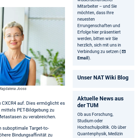
Mitarbeiter – und Sie
möchten, dass Ihre
neuesten
Errungenschaften und
Erfolge hier präsentiert
werden, bitten wir Sie
herzlich, sich mit uns in
Verbindung zu setzen (
Email
).
Unser NAT Wiki Blog
: Magdalena Jooss
Aktuelle News aus
u CXCR4 auf. Dies ermöglicht es
der TUM
g mittels PET-Bildgebung zu
Ob aus Forschung,
Metastasen zu verabreichen.
Studium oder
Hochschulpolitik. Ob über
h suboptimale Target-to-
Quantenphysik, Medizin
öhere Bindungsaffinität zu