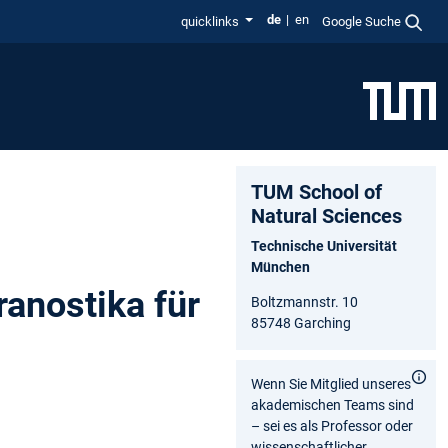
de
en
quicklinks
Google Suche
TUM School of
Natural Sciences
Technische Universität
München
ranostika für
Boltzmannstr. 10
85748 Garching
Wenn Sie Mitglied unseres
akademischen Teams sind
– sei es als Professor oder
wissenschaftlicher