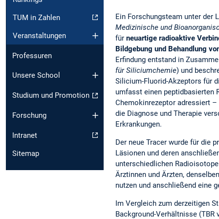
Ein Forschungsteam unter der 
TUM in Zahlen
Medizinische und Bioanorganis
Veranstaltungen
für
neuartige radioaktive Verbi
Bildgebung und Behandlung vo
Professuren
Erfindung entstand in Zusamme
für Siliciumchemie
) und beschr
Unsere School
Silicium-Fluorid-Akzeptors für 
umfasst einen peptidbasierten R
Studium und Promotion
Chemokinrezeptor adressiert – 
die Diagnose und Therapie vers
Forschung
Erkrankungen.
Intranet
Der neue Tracer wurde für die 
Läsionen und deren anschließen
Sitemap
unterschiedlichen Radioisotope
Ärztinnen und Ärzten, denselben
nutzen und anschließend eine g
Im Vergleich zum derzeitigen St
Background-Verhältnisse (TBR vo