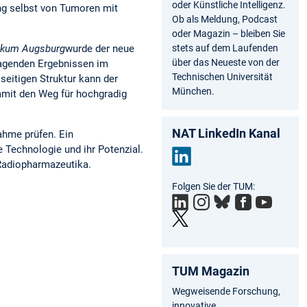
oder Künstliche Intelligenz.
ung selbst von Tumoren mit
Ob als Meldung, Podcast
oder Magazin – bleiben Sie
stets auf dem Laufenden
nikum Augsburg
wurde der neue
über das Neueste von der
ragenden Ergebnissen im
Technischen Universität
lseitigen Struktur kann der
München.
amit den Weg für hochgradig
NAT LinkedIn Kanal
ahme prüfen. Ein
e Technologie und ihr Potenzial.
 Radiopharmazeutika.
Link
Folgen Sie der TUM:
edIn
TUM Magazin
Wegweisende Forschung,
innovative