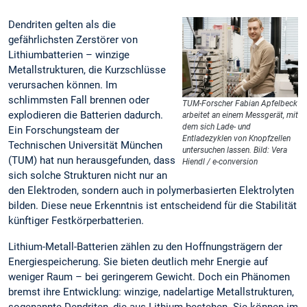
Dendriten gelten als die
gefährlichsten Zerstörer von
Lithiumbatterien – winzige
Metallstrukturen, die Kurzschlüsse
verursachen können. Im
schlimmsten Fall brennen oder
TUM-Forscher Fabian Apfelbeck
explodieren die Batterien dadurch.
arbeitet an einem Messgerät, mit
dem sich Lade- und
Ein Forschungsteam der
Entladezyklen von Knopfzellen
Technischen Universität München
untersuchen lassen. Bild: Vera
(TUM) hat nun herausgefunden, dass
Hiendl / e-conversion
sich solche Strukturen nicht nur an
den Elektroden, sondern auch in polymerbasierten Elektrolyten
bilden. Diese neue Erkenntnis ist entscheidend für die Stabilität
künftiger Festkörperbatterien.
Lithium-Metall-Batterien zählen zu den Hoffnungsträgern der
Energiespeicherung. Sie bieten deutlich mehr Energie auf
weniger Raum – bei geringerem Gewicht. Doch ein Phänomen
bremst ihre Entwicklung: winzige, nadelartige Metallstrukturen,
sogenannte Dendriten, die aus Lithium bestehen. Sie können im