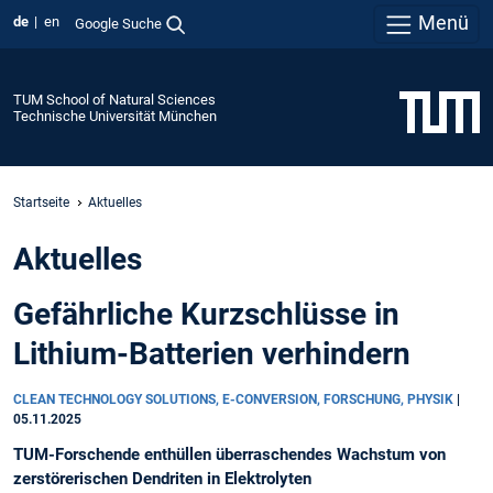
Menü
de
en
Google Suche
TUM School of Natural Sciences
Technische Universität München
Startseite
Aktuelles
Aktuelles
Gefährliche Kurzschlüsse in
Lithium-Batterien verhindern
CLEAN TECHNOLOGY SOLUTIONS, E-CONVERSION, FORSCHUNG, PHYSIK
|
05.11.2025
TUM-Forschende enthüllen überraschendes Wachstum von
zerstörerischen Dendriten in Elektrolyten