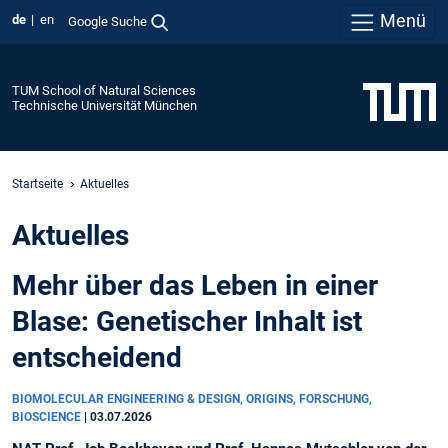
Menü
de
en
Google Suche
TUM School of Natural Sciences
Technische Universität München
Startseite
Aktuelles
Aktuelles
Mehr über das Leben in einer
Blase: Genetischer Inhalt ist
entscheidend
BIOMOLECULAR ENGINEERING & DESIGN, ORIGINS, FORSCHUNG,
BIOSCIENCE
|
03.07.2026