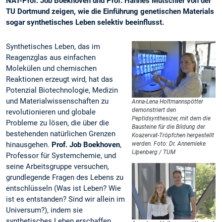
NAT-Prof. Job Boekhoven und Prof. Hannes Mutschler von der
TU Dortmund zeigen, wie die Einführung genetischen Materials
sogar synthetisches Leben selektiv beeinflusst.
Synthetisches Leben, das im
Reagenzglas aus einfachen
Molekülen und chemischen
Reaktionen erzeugt wird, hat das
Potenzial Biotechnologie, Medizin
und Materialwissenschaften zu
Anna-Lena Holtmannspötter
demonstriert den
revolutionieren und globale
Peptidsynthesizer, mit dem die
Probleme zu lösen, die über die
Bausteine für die Bildung der
bestehenden natürlichen Grenzen
Koazervat-Tröpfchen hergestellt
hinausgehen.
Prof. Job Boekhoven
,
werden. Foto: Dr. Annemieke
IJpenberg / TUM
Professor für Systemchemie, und
seine Arbeitsgruppe versuchen,
grundlegende Fragen des Lebens zu
entschlüsseln (Was ist Leben? Wie
ist es entstanden? Sind wir allein im
Universum?), indem sie
synthetisches Leben erschaffen.