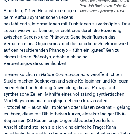
Anna-Lena Holtmannspötter und
Prof. Job Boekhoven. Foto: Dr.
Eine der größten Herausforderungen
Annemieke IJpenberg / TUM
beim Aufbau synthetischen Lebens
besteht darin, Informationen mit Funktionen zu verknüpfen. Das
Leben, wie wir es kennen, erreicht dies durch die Beziehung
zwischen Genotyp und Phänotyp: Gene beeinflussen das
Verhalten eines Organismus, und die natürliche Selektion wirkt
auf den resultierenden Phänotyp – führt ein „gutes“ Gen zu
einem fitteren Phänotyp, erhöht sich seine
Verbreitungswahrscheinlichkeit.
In einer kürzlich in
Nature Communications
veröffentlichten
Studie machen Boekhoven und seine Kolleginnen und Kollegen
einen Schritt in Richtung Anwendung dieses Prinzips auf
synthetische Zellen. Mithilfe eines vollständig synthetischen
Modellsystems aus energiegetriebenen koazervaten
Protozellen – auch als Tröpfchen oder Blasen bekannt – gelang
es ihnen, diese mit Bibliotheken kurzer, einzelsträngiger DNA-
Sequenzen (30 Basen lange Oligonukleotiden) zu füllen.
Anschließend stellten sie sich eine einfache Frage: Kann
genetische Information das Verhalten einer synthetischen Zelle