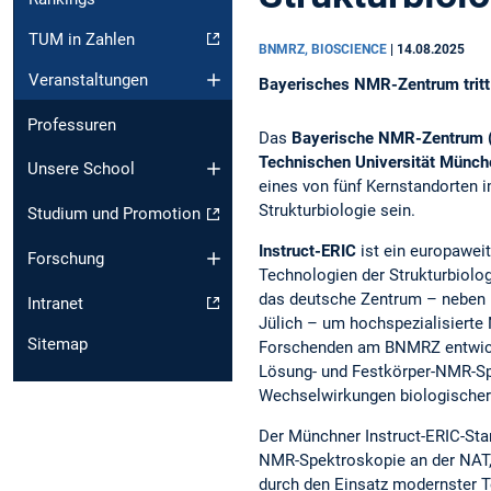
TUM in Zahlen
BNMRZ, BIOSCIENCE
|
14.08.2025
Veranstaltungen
Bayerisches NMR-Zentrum tritt 
Professuren
Das
Bayerische NMR-Zentrum
Technischen Universität Münc
Unsere School
eines von fünf Kernstandorten 
Strukturbiologie sein.
Studium und Promotion
Instruct-ERIC
ist ein europawei
Forschung
Technologien der Strukturbiolog
das deutsche Zentrum – neben P
Intranet
Jülich – um hochspezialisierte
Sitemap
Forschenden am BNMRZ entwick
Lösung- und Festkörper-NMR-Sp
Wechselwirkungen biologischer
Der Münchner Instruct-ERIC-Sta
NMR-Spektroskopie an der NAT, 
durch den Einsatz modernster T