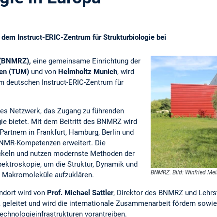
dem Instruct-ERIC-Zentrum für Strukturbiologie bei
 (BNMRZ),
eine gemeinsame Einrichtung der
hen (TUM)
und von
Helmholtz Munich
, wird
im deutschen Instruct-ERIC-Zentrum für
tes Netzwerk, das Zugang zu führenden
ie bietet. Mit dem Beitritt des BNMRZ wird
artnern in Frankfurt, Hamburg, Berlin und
 NMR-Kompetenzen erweitert. Die
eln und nutzen modernste Methoden der
ektroskopie, um die Struktur, Dynamik und
BNMRZ. Bild: Winfried Me
 Makromoleküle aufzuklären.
ndort wird von
Prof. Michael Sattler
, Direktor des BNMRZ und Lehrs
geleitet und wird die internationale Zusammenarbeit fördern sowi
echnologieinfrastrukturen vorantreiben.