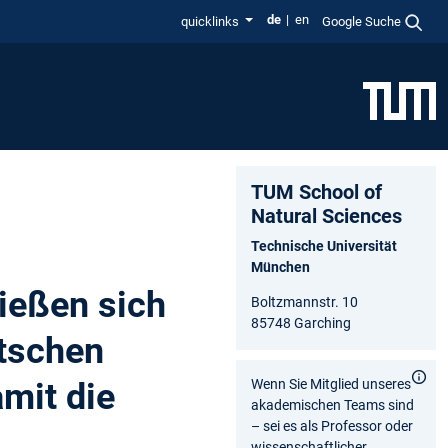
de
en
quicklinks
Google Suche
TUM School of
Natural Sciences
Technische Universität
München
ießen sich
Boltzmannstr. 10
85748 Garching
tschen
mit die
Wenn Sie Mitglied unseres
akademischen Teams sind
– sei es als Professor oder
wissenschaftlicher