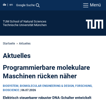
Menü
de
en
Google Suche
TUM School of Natural Sciences
Technische Universität München
Startseite
Aktuelles
Aktuelles
Programmierbare molekulare
Maschinen rücken näher
BIOSYSTEM, BIOMOLECULAR ENGINEERING & DESIGN, FORSCHUNG,
BIOSCIENCE
|
06.07.2026
Elektrisch steuerbarer robuster DNA-Schalter entwickelt