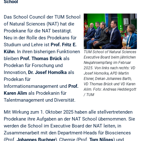
School
Das School Council der TUM School
of Natural Sciences (NAT) hat die
Prodekane für die NAT bestätigt.
Neu in der Rolle des Prodekans für
Studium und Lehre ist
Prof. Fritz E.
Kühn
. In ihren bisherigen Funktionen
TUM School of Natural Sciences
Executive Board beim jährlichen
bleiben
Prof.
Thomas Brück
als
Neujahrsempfang im Februar
Prodekan für Forschung und
2025. Von links nach rechts: VD
Innovation,
Dr. Josef Homolka
als
Josef Homolka, APD Martin
Prodekan für
Elsner, Dekan Johannes Barth,
VD Thomas Brück und VD Karen
Informationsmanagement und
Prof.
Alim. Foto: Andreas Heddergott
Karen Alim
als Prodekanin für
/ TUM
Talentmanagement und Diversität.
Mit Wirkung zum 1. Oktober 2025 haben alle stellvertretenden
Prodekane ihre Aufgaben an der NAT School übernommen. Sie
werden die School im Executive Board der NAT leiten, in
Zusammenarbeit mit den Department-Heads für Biosciences
(Prof.
Johannes Buchner
), Chemie (Prof.
Tom Nilges
) und