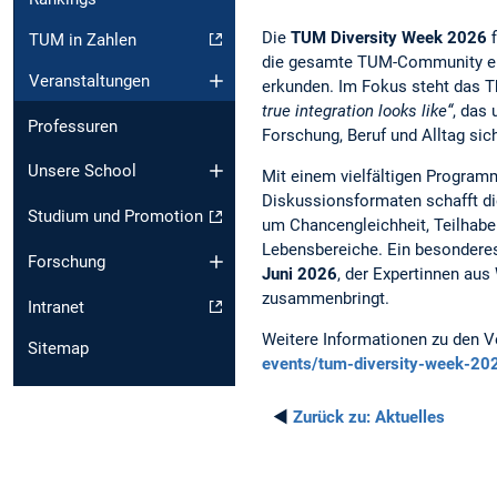
Die
TUM Diversity Week 2026
f
TUM in Zahlen
die gesamte TUM-Community ein,
Veranstaltungen
erkunden. Im Fokus steht das
true integration looks like“
, das 
Professuren
Forschung, Beruf und Alltag sic
Unsere School
Mit einem vielfältigen Progra
Diskussionsformaten schafft di
Studium und Promotion
um Chancengleichheit, Teilhabe
Lebensbereiche. Ein besonderes
Forschung
Juni 2026
, der Expertinnen aus
zusammenbringt.
Intranet
Weitere Informationen zu den V
Sitemap
events/tum-diversity-week-20
◄
Zurück zu:
Aktuelles