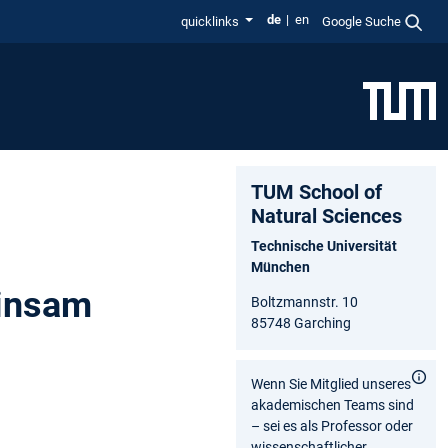
de
en
quicklinks
Google Suche
TUM School of
Natural Sciences
Technische Universität
München
einsam
Boltzmannstr. 10
85748 Garching
Wenn Sie Mitglied unseres
akademischen Teams sind
– sei es als Professor oder
wissenschaftlicher