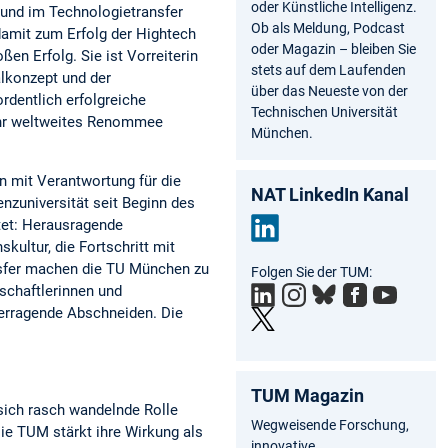
oder Künstliche Intelligenz.
 und im Technologietransfer
Ob als Meldung, Podcast
damit zum Erfolg der Hightech
oder Magazin – bleiben Sie
en Erfolg. Sie ist Vorreiterin
stets auf dem Laufenden
lkonzept und der
über das Neueste von der
ordentlich erfolgreiche
Technischen Universität
ihr weltweites Renommee
München.
n mit Verantwortung für die
NAT LinkedIn Kanal
enzuniversität seit Beginn des
tet: Herausragende
kultur, die Fortschritt mit
Link
nsfer machen die TU München zu
Folgen Sie der TUM:
edIn
schaftlerinnen und
berragende Abschneiden. Die
TUM Magazin
sich rasch wandelnde Rolle
Wegweisende Forschung,
ie TUM stärkt ihre Wirkung als
innovative