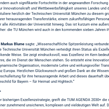
ndern auch signifikante Fortschritte in der angewandten Forschung
 zur Innovationskraft und Wettbewerbsfähigkeit unseres Landes und 
tuliere herzlich der Technischen Universität München zu diesem groß
hrer herausragenden Transferstärke, einem zukunftsfähigen Persona
 alle Aktivitäten der Universität hinweg. Das ist kurzum eine außer
sicher: die TU München wird auch in den kommenden sieben Jahren 
r
Markus Blume
sagte: „Wissenschaftliche Spitzenleistung verbunde
e Technische Universität München verteidigt ihren Status als Exzell
ende Weise. Sie zeigt eindrucksvoll, was Exzellenz im Kern bedeu
re, die im Dienst der Menschen stehen. So entsteht eine Innovations
dynamische Organisation, modernste Lehre und wirkungsvoller Tra
ganz Europa. Herzlichen Glückwunsch und großen Dank an die Wissen
schulleitung für ihre herausragende Arbeit und dieses dauerhaft ü
schild für Bayern – für Heimat und Hightech.“
+
er bisherigen Exzellenzstrategie, greift die TUM AGENDA 2030+ die 
einer zunehmend unsicheren, komplexen und vieldeutigen Welt auf. D