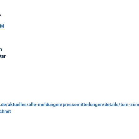
s
UM
n
ter
.de/aktuelles/alle-meldungen/pressemitteilungen/details/tum-zum-
chnet