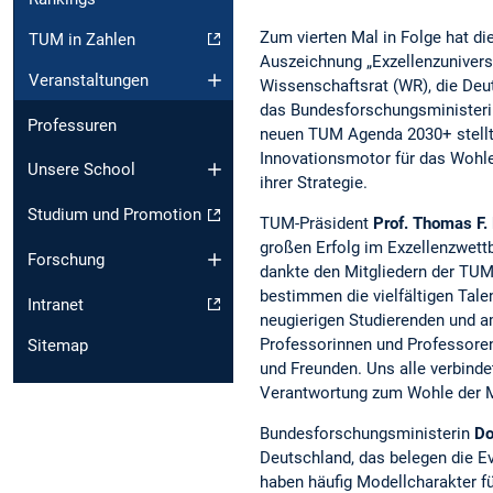
Zum vierten Mal in Folge hat d
TUM in Zahlen
Auszeichnung „Exzellenzuniversi
Veranstaltungen
Wissenschaftsrat (WR), die De
das Bundesforschungsministeri
Professuren
neuen TUM Agenda 2030+ stellt 
Innovationsmotor für das Wohle
Unsere School
ihrer Strategie.
Studium und Promotion
TUM-Präsident
Prof. Thomas F
großen Erfolg im Exzellenzwett
Forschung
dankte den Mitgliedern der TU
bestimmen die vielfältigen Tal
Intranet
neugierigen Studierenden und am
Professorinnen und Professoren
Sitemap
und Freunden. Uns alle verbinde
Verantwortung zum Wohle der Me
Bundesforschungsministerin
Do
Deutschland, das belegen die E
haben häufig Modellcharakter fü