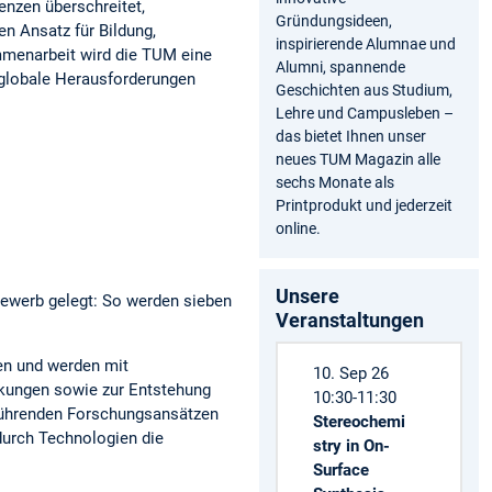
enzen überschreitet,
Gründungsideen,
en Ansatz für Bildung,
inspirierende Alumnae und
ammenarbeit wird die TUM eine
Alumni, spannende
 globale Herausforderungen
Geschichten aus Studium,
Lehre und Campusleben –
das bietet Ihnen unser
neues TUM Magazin alle
sechs Monate als
Printprodukt und jederzeit
online.
Unsere
bewerb gelegt: So werden sieben
Veranstaltungen
en und werden mit
10. Sep 26
nkungen sowie zur Entstehung
10:30-11:30
 führenden Forschungsansätzen
Stereochemi
durch Technologien die
stry in On-
Surface