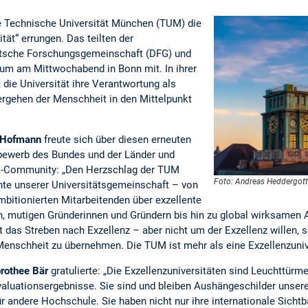
ie Technische Universität München (TUM) die
tät“ errungen. Das teilten der
utsche Forschungsgemeinschaft (DFG) und
um am Mittwochabend in Bonn mit. In ihrer
die Universität ihre Verantwortung als
rgehen der Menschheit in den Mittelpunkt
. Hofmann
freute sich über diesen erneuten
bewerb des Bundes und der Länder und
M-Community: „Den Herzschlag der TUM
Foto: Andreas Heddergot
ente unserer Universitätsgemeinschaft – von
bitionierten Mitarbeitenden über exzellente
, mutigen Gründerinnen und Gründern bis hin zu global wirksamen A
t das Streben nach Exzellenz – aber nicht um der Exzellenz willen, 
nschheit zu übernehmen. Die TUM ist mehr als eine Exzellenzunivers
rothee Bär
gratulierte: „Die Exzellenzuniversitäten sind Leuchttürm
valuationsergebnisse. Sie sind und bleiben Aushängeschilder unse
r andere Hochschule. Sie haben nicht nur ihre internationale Sichtb