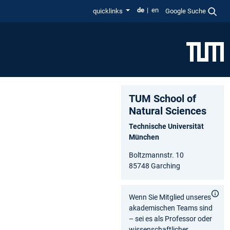
de
en
quicklinks
Google Suche
TUM School of
Natural Sciences
Technische Universität
München
Boltzmannstr. 10
85748 Garching
Wenn Sie Mitglied unseres
akademischen Teams sind
– sei es als Professor oder
wissenschaftlicher