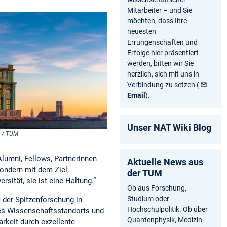
Mitarbeiter – und Sie
möchten, dass Ihre
neuesten
Errungenschaften und
Erfolge hier präsentiert
werden, bitten wir Sie
herzlich, sich mit uns in
Verbindung zu setzen (
Email
).
Unser NAT Wiki Blog
t / TUM
lumni, Fellows, Partnerinnen
Aktuelle News aus
sondern mit dem Ziel,
der TUM
ität, sie ist eine Haltung.“
Ob aus Forschung,
Studium oder
e der Spitzenforschung in
Hochschulpolitik. Ob über
res Wissenschaftsstandorts und
Quantenphysik, Medizin
arkeit durch exzellente