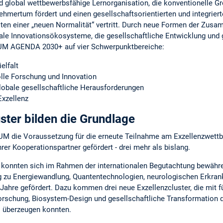
d global wettbewerbsfähige Lernorganisation, die konventionelle Gr
hmertum fördert und einen gesellschaftsorientierten und integriert
iten einer „neuen Normalität“ vertritt. Durch neue Formen der Zus
nale Innovationsökosysteme, die gesellschaftliche Entwicklung und
TUM AGENDA 2030+ auf vier Schwerpunktbereiche:
elfalt
lle Forschung und Innovation
globale gesellschaftliche Herausforderungen
Exzellenz
ster bilden die Grundlage
TUM die Voraussetzung für die erneute Teilnahme am Exzellenzwett
er Kooperationspartner gefördert - drei mehr als bislang.
r konnten sich im Rahmen der internationalen Begutachtung bewähr
ng zu Energiewandlung, Quantentechnologien, neurologischen Erkra
Jahre gefördert. Dazu kommen drei neue Exzellenzcluster, die mit
orschung, Biosystem-Design und gesellschaftliche Transformation 
s überzeugen konnten.