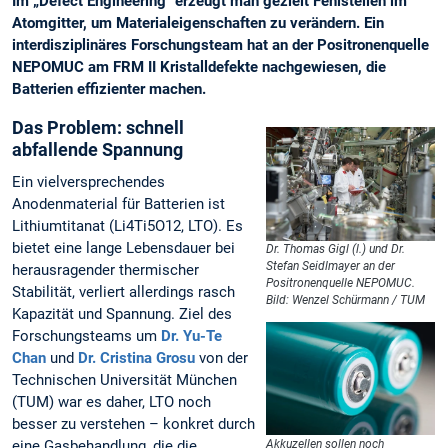
Im „Defect Engineering" erzeugt man gezielt Fehlstellen im
Atomgitter, um Materialeigenschaften zu verändern. Ein
interdisziplinäres Forschungsteam hat an der Positronenquelle
NEPOMUC am FRM II Kristalldefekte nachgewiesen, die
Batterien effizienter machen.
Das Problem:
schnell
abfallende Spannung
Ein vielversprechendes
Anodenmaterial für Batterien ist
Lithiumtitanat (Li4Ti5O12, LTO). Es
bietet eine lange Lebensdauer bei
Dr. Thomas Gigl (l.) und Dr.
Stefan Seidlmayer an der
herausragender thermischer
Positronenquelle NEPOMUC.
Stabilität, verliert allerdings rasch
Bild: Wenzel Schürmann / TUM
Kapazität und Spannung. Ziel des
Forschungsteams um
Dr. Yu-Te
Chan
und
Dr. Cristina Grosu
von der
Technischen Universität München
(TUM) war es daher, LTO noch
besser zu verstehen – konkret durch
eine Gasbehandlung, die die
Akkuzellen sollen noch