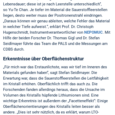
Lebensdauer; diese ist je nach Leerstelle unterschiedlich“,
so Yu-Te Chan. Je tiefer im Material die Sauerstoffleerstellen
liegen, desto weiter muss der Positronenstrahl eindringen.
„Daraus können wir genau ableiten, welche Fehler das Material
in welcher Tiefe aufweist.“, erklärt Prof. Dr. Christoph
Hugenschmidt, Instrumentverantwortlicher von
NEPOMUC
. Mit
Hilfe der beiden Forscher Dr. Thomas Gigl und Dr. Stefan
Seidlmayer führte das Team die PALS und die Messungen am
CDBS durch.
Erkenntnisse über Oberflächenstruktur
„Für mich war das Erstaunlichste, was wir tief im Inneren des
Materials gefunden haben“, sagt Stefan Seidlmayer. Die
Erwartung war, dass die Sauerstoffleerstellen die Leitfähigkeit
im Kristall erhöhen. Oberflächlich trifft das auch zu. Die
Forschenden fanden allerdings heraus, dass die Ursache im
Volumen des Kristalls hüpfende Lithiumionen sind. Eine
wichtige Erkenntnis ist außerdem der „Facetteneffekt“: Einige
Oberflächenorientierungen des Kristalls leiten besser als
andere. „Dies ist sehr nützlich, da es erklärt, warum LTO-