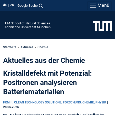
Menü
de
en
Google Suche
TUM School of Natural Sciences
Technische Universität München
Startseite
Aktuelles
Chemie
Aktuelles aus der Chemie
Kristalldefekt mit Potenzial:
Positronen analysieren
Batteriematerialien
FRM II, CLEAN TECHNOLOGY SOLUTIONS, FORSCHUNG, CHEMIE, PHYSIK
|
28.05.2026