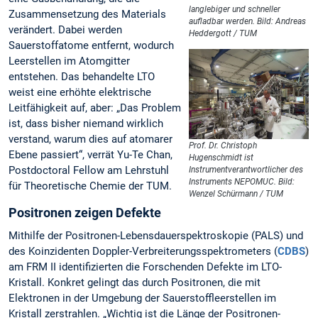
langlebiger und schneller
Zusammensetzung des Materials
aufladbar werden. Bild: Andreas
verändert. Dabei werden
Heddergott / TUM
Sauerstoffatome entfernt, wodurch
Leerstellen im Atomgitter
entstehen. Das behandelte LTO
weist eine erhöhte elektrische
Leitfähigkeit auf, aber: „Das Problem
ist, dass bisher niemand wirklich
verstand, warum dies auf atomarer
Prof. Dr. Christoph
Ebene passiert“, verrät Yu-Te Chan,
Hugenschmidt ist
Postdoctoral Fellow am Lehrstuhl
Instrumentverantwortlicher des
Instruments NEPOMUC. Bild:
für Theoretische Chemie der TUM.
Wenzel Schürmann / TUM
Positronen zeigen Defekte
Mithilfe der Positronen-Lebensdauerspektroskopie (PALS) und
des Koinzidenten Doppler-Verbreiterungsspektrometers (
CDBS
)
am FRM II identifizierten die Forschenden Defekte im LTO-
Kristall. Konkret gelingt das durch Positronen, die mit
Elektronen in der Umgebung der Sauerstoffleerstellen im
Kristall zerstrahlen. „Wichtig ist die Länge der Positronen-