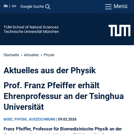
Menü
de
en
Google Suche
TUM School of Natural Sciences
Technische Universität München
Startseite
Aktuelles
Physik
Aktuelles aus der Physik
Prof. Franz Pfeiffer erhält
Ehrenprofessur an der Tsinghua
Universität
MIBE, PHYSIK, AUSZEICHNUNG
|
09.02.2026
Franz Pfeiffer, Professor für Biomedizinische Physik an der