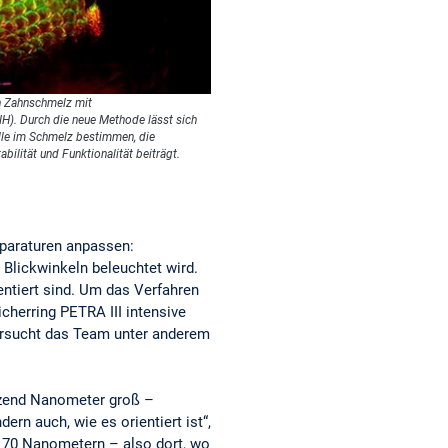
n Zahnschmelz mit
IH). Durch die neue Methode lässt sich
alle im Schmelz bestimmen, die
bilität und Funktionalität beiträgt.
pparaturen anpassen:
Blickwinkeln beleuchtet wird.
entiert sind. Um das Verfahren
cherring PETRA III intensive
ersucht das Team unter anderem
utzend Nanometer groß –
ern auch, wie es orientiert ist“,
is 70 Nanometern – also dort, wo