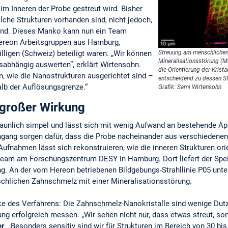
 im Inneren der Probe gestreut wird. Bisher
olche Strukturen vorhanden sind, nicht jedoch,
sind. Dieses Manko kann nun ein Team
Hereon Arbeitsgruppen aus Hamburg,
Streuung am menschliche
ligen (Schweiz) beteiligt waren. „Wir können
Mineralisationsstörung (M
gsabhängig auswerten“, erklärt Wirtensohn.
die Orientierung der Krist
n, wie die Nanostrukturen ausgerichtet sind –
entscheidend zu dessen Sta
alb der Auflösungsgrenze.“
Grafik: Sami Wirtensohn
 großer Wirkung
rstaunlich simpel und lässt sich mit wenig Aufwand an bestehende A
ngang sorgen dafür, dass die Probe nacheinander aus verschiedenen 
fnahmen lässt sich rekonstruieren, wie die inneren Strukturen ori
 Team am Forschungszentrum DESY in Hamburg. Dort liefert der Spei
g. An der vom Hereon betriebenen Bildgebungs-Strahllinie P05 unt
chlichen Zahnschmelz mit einer Mineralisationsstörung.
ärke des Verfahrens: Die Zahnschmelz-Nanokristalle sind wenige D
ng erfolgreich messen. „Wir sehen nicht nur, dass etwas streut, sond
er
. „Besonders sensitiv sind wir für Strukturen im Bereich von 30 b