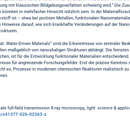
hung mit klassischen Bildgebungsverfahren schwierig wird.“ Die Zus
könnten in mehrfacher Hinsicht nützlich sein. In der Materialforsc
rkstoff ist – etwa bei porösen Metallen, funktionalen Nanomaterialie
ie Hinweise darauf, wie sich krankhafte Veränderungen auf der Nan
rukturen.
at: Water-Driven Materials“ sind die Erkenntnisse von zentraler Bed
ien maßgeblich von nanoskaligen Strukturen abhängt. Die feinsten
hen, ist für die Entwicklung funktionaler Materialien entscheidend
isse für angrenzende Forschungsfelder. Erst die präzise Kenntnis s
cht es, Prozesse in modernen chemischen Reaktoren realistisch zu m
eren.
cale full-field transmission X-ray microscopy
,
light: science & applic
les/s41377-026-02263-z