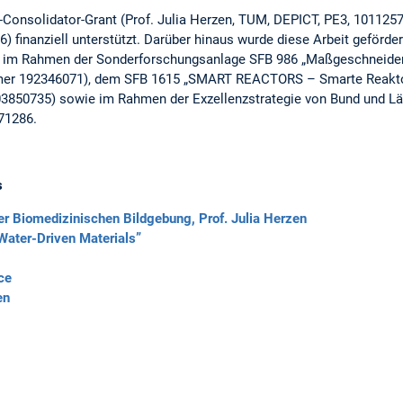
-Consolidator-Grant (Prof. Julia Herzen, TUM, DEPICT, PE3, 1011257
 finanziell unterstützt. Darüber hinaus wurde diese Arbeit geförde
 im Rahmen der Sonderforschungsanlage SFB 986 „Maßgeschneidert
mer 192346071), dem SFB 1615 „SMART REACTORS – Smarte Reaktor
03850735) sowie im Rahmen der Exzellenzstrategie von Bund und Lä
71286.
s
er Biomedizinischen Bildgebung, Prof. Julia Herzen
Water-Driven Materials”
ce
en