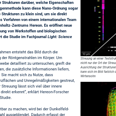
r Strukturen darüber, welche Eigenschaften
öntgenmethode kann diese Nano-Ordnung sogar
Strukturen zu klein sind, um sie direkt
as Verfahren von einem internationalen Team
mholtz-Zentrums Hereon. Es eröffnet neue
hung von Werkstoffen und biologischen
t die Studie im Fachjournal
Light: Science
hmen entsteht das Bild durch die
 der Röntgenstrahlen im Körper. Um
Streuung an einer Teststru
nicht nur der Ort der Streu
ebe detailliert zu untersuchen, greift die
Ausrichtung der Strukture
n, die zusätzliche Informationen liefern,
kann sich im Bild farblich 
 Sie macht sich zu Nutze, dass
Wirtensohn
nzflächen und Unregelmäßigkeiten gestreut,
 Streuung lässt sich viel über innere
 direkt erkennt“, erklärt Hereon-Forscher
 Studie.
tbar zu machen, wird bei der Dunkelfeld-
ahl ausgeblendet. Dadurch erfasst der