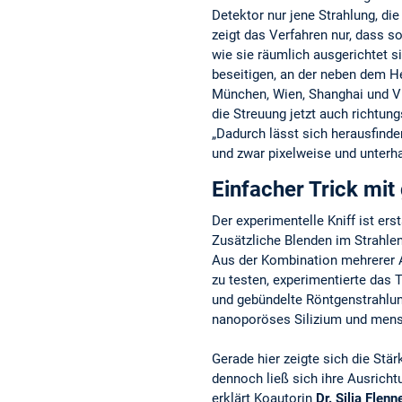
Detektor nur jene Strahlung, die
zeigt das Verfahren nur, dass s
wie sie räumlich ausgerichtet 
beseitigen, an der neben dem 
München, Wien, Shanghai und Vil
die Streuung jetzt auch richtun
„Dadurch lässt sich herausfinde
und zwar pixelweise und unterh
Einfacher Trick mit
Der experimentelle Kniff ist e
Zusätzliche Blenden im Strahle
Aus der Kombination mehrerer Au
zu testen, experimentierte das
und gebündelte Röntgenstrahlun
nanoporöses Silizium und mens
Gerade hier zeigte sich die St
dennoch ließ sich ihre Ausrichtu
erklärt Koautorin
Dr. Silja Flenn