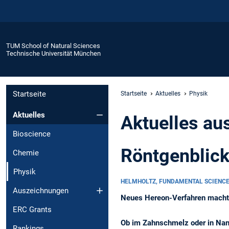
TUM School of Natural Sciences
Technische Universität München
Startseite
Startseite
Aktuelles
Physik
Aktuelles
Aktuelles au
Bioscience
Röntgenblick
Chemie
Physik
HELMHOLTZ, FUNDAMENTAL SCIENCE
Auszeichnungen
Neues Hereon-Verfahren macht f
ERC Grants
Ob im Zahnschmelz oder in Nano
Rankings