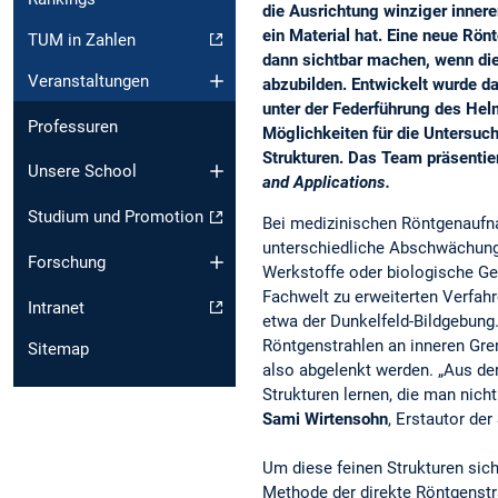
die Ausrichtung winziger innere
ein Material hat. Eine neue R
TUM in Zahlen
dann sichtbar machen, wenn die 
Veranstaltungen
abzubilden. Entwickelt wurde d
unter der Federführung des Hel
Professuren
Möglichkeiten für die Untersuc
Strukturen. Das Team präsentier
Unsere School
and Applications.
Studium und Promotion
Bei medizinischen Röntgenaufna
unterschiedliche Abschwächung
Forschung
Werkstoffe oder biologische Gew
Fachwelt zu erweiterten Verfahre
Intranet
etwa der Dunkelfeld-Bildgebung.
Röntgenstrahlen an inneren Gre
Sitemap
also abgelenkt werden. „Aus der
Strukturen lernen, die man nicht
Sami Wirtensohn
, Erstautor der
Um diese feinen Strukturen sich
Methode der direkte Röntgenstr