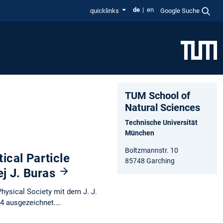
de
en
quicklinks
Google Suche
TUM School of
Natural Sciences
Technische Universität
München
Boltzmannstr. 10
tical Particle
85748 Garching
ej J. Buras
Physical Society mit dem J. J.
024 ausgezeichnet.…