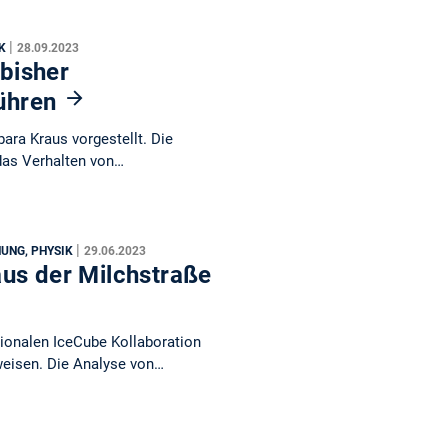
|
IK
28.09.2023
bisher
ühren
bara Kraus vorgestellt. Die
das Verhalten von…
|
UNG, PHYSIK
29.06.2023
aus der Milchstraße
tionalen IceCube Kollaboration
weisen. Die Analyse von…