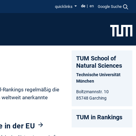
de
en
quicklinks
Google Suche
TUM School of
Natural Sciences
Technische Universität
München
ul-Rankings regelmäßig die
Boltzmannstr. 10
n weltweit anerkannte
85748 Garching
TUM in Rankings
 in der EU