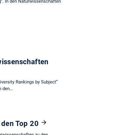
g". In den Naturwissenschaften
wissenschaften
versity Rankings by Subject“
in den…
n den Top 20
urwissenschaften zu den