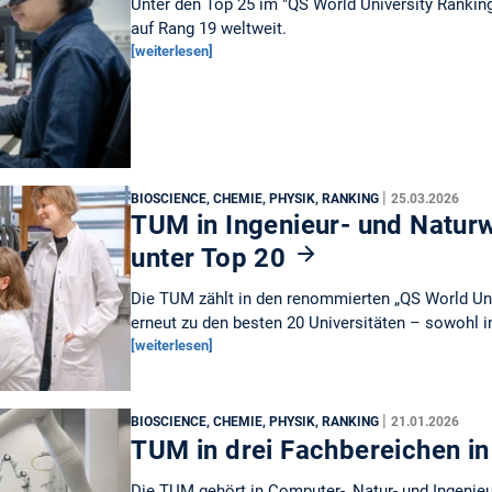
Unter den Top 25 im "QS World University Rankin
auf Rang 19 weltweit.
[weiterlesen]
|
BIOSCIENCE, CHEMIE, PHYSIK, RANKING
25.03.2026
TUM in Ingenieur- und Natur
unter Top 20
Die TUM zählt in den renommierten „QS World Uni
erneut zu den besten 20 Universitäten – sowohl 
[weiterlesen]
|
BIOSCIENCE, CHEMIE, PHYSIK, RANKING
21.01.2026
TUM in drei Fachbereichen i
Die TUM gehört in Computer-, Natur- und Ingenie