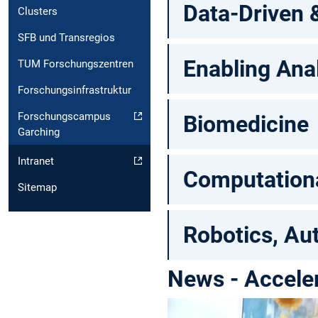
Data-Driven 
Clusters
SFB und Transregios
Enabling Anal
TUM Forschungszentren
Forschungsinfrastruktur
Forschungscampus
Biomedicine
Garching
Intranet
Computationa
Sitemap
Robotics, Au
News - Acceler