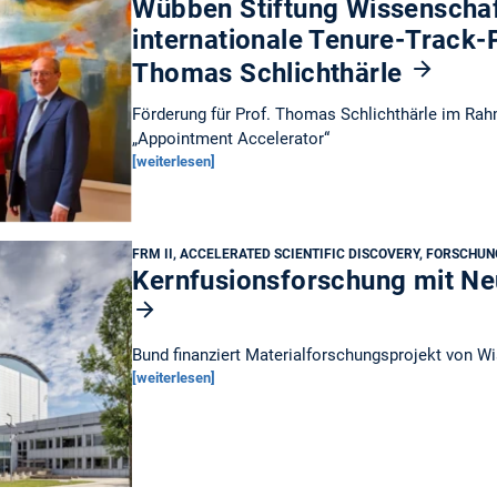
Wübben Stiftung Wissenschaf
internationale Tenure-Track-
Thomas Schlichthärle
Förderung für Prof. Thomas Schlichthärle im R
„Appointment Accelerator“
[weiterlesen]
FRM II, ACCELERATED SCIENTIFIC DISCOVERY, FORSCHUN
Kernfusionsforschung mit Ne
Bund finanziert Materialforschungsprojekt von Wi
[weiterlesen]