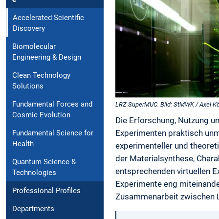
Accelerated Scientific
Discovery
Biomolecular
Engineering & Design
Clean Technology
Solutions
Fundamental Forces and
LRZ SuperMUC. Bild: StMWK / Axel K
Cosmic Evolution
Die Erforschung, Nutzung un
Experimenten praktisch unmög
Fundamental Science for
Health
experimenteller und theore
der Materialsynthese, Char
Quantum Science &
entsprechenden virtuellen E
Technologies
Experimente eng miteinander
Professional Profiles
Zusammenarbeit zwischen L
Departments