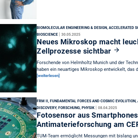
BIOMOLECULAR ENGINEERING & DESIGN, ACCELERATED SC
|
BIOSCIENCE
30.05.2025
Neues Mikroskop macht leuc
Zellprozesse sichtbar
Forschende von Helmholtz Munich und der Techn
haben ein neuartiges Mikroskop entwickelt, das
[weiterlesen]
FRM II, FUNDAMENTAL FORCES AND COSMIC EVOLUTION, 
|
DISCOVERY, FORSCHUNG, PHYSIK
08.04.2025
Fotosensor aus Smartphones h
Antimaterieforschung am C
TUM-Team ermöglicht Messungen mit bislang uner