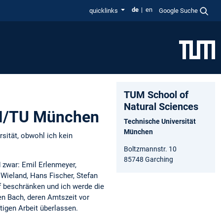
de
en
quicklinks
Google Suche
TUM School of
Natural Sciences
TH/TU München
Technische Universität
München
sität, obwohl ich kein
Boltzmannstr. 10
85748 Garching
 zwar: Emil Erlenmeyer,
 Wieland, Hans Fischer, Stefan
uf beschränken und ich werde die
en Bach, deren Amtszeit vor
nftigen Arbeit überlassen.