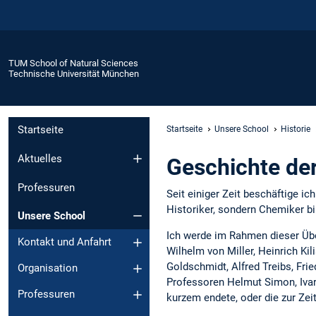
TUM School of Natural Sciences
Technische Universität München
Startseite
Startseite
Unsere School
Historie
Aktuelles
Geschichte de
Professuren
Seit einiger Zeit beschäftige i
Historiker, sondern Chemiker bi
Unsere School
Ich werde im Rahmen dieser Über
Kontakt und Anfahrt
Wilhelm von Miller, Heinrich Ki
Goldschmidt, Alfred Treibs, Fri
Organisation
Professoren Helmut Simon, Ivar
Professuren
kurzem endete, oder die zur Zeit,