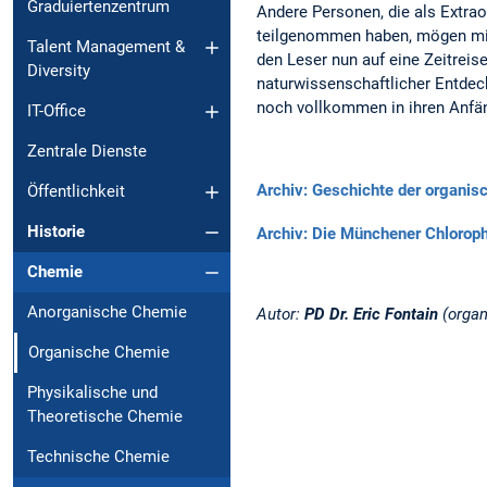
Graduiertenzentrum
Andere Personen, die als Extra
teilgenommen haben, mögen mir 
Talent Management &
den Leser nun auf eine Zeitreise
Diversity
naturwissenschaftlicher Entdec
noch vollkommen in ihren Anfä
IT-Office
Zentrale Dienste
Archiv: Geschichte der organi
Öffentlichkeit
Historie
Archiv: Die Münchener Chlorop
Chemie
Anorganische Chemie
Autor:
PD Dr. Eric Fontain
(orga
Organische Chemie
Physikalische und
Theoretische Chemie
Technische Chemie