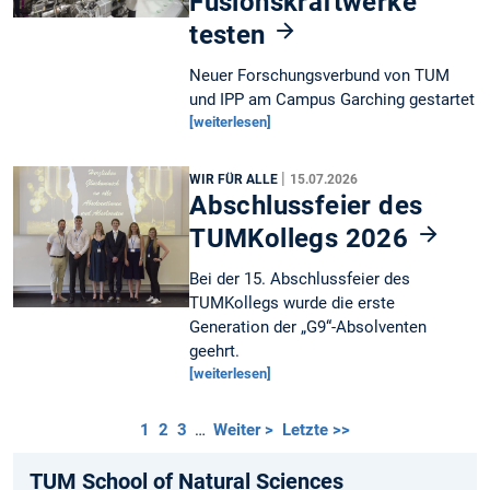
Fusionskraftwerke
testen
Neuer Forschungsverbund von TUM
und IPP am Campus Garching gestartet
[weiterlesen]
|
WIR FÜR ALLE
15.07.2026
Abschlussfeier des
TUMKollegs 2026
Bei der 15. Abschlussfeier des
TUMKollegs wurde die erste
Generation der „G9“-Absolventen
geehrt.
[weiterlesen]
1
2
3
…
Weiter >
Letzte >>
TUM School of Natural Sciences