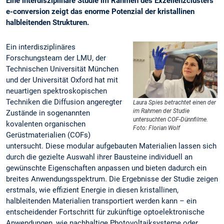
Eine interdisziplinäre Studie im Rahmen des Exzellenzclusters
e-conversion zeigt das enorme Potenzial der kristallinen
halbleitenden Strukturen.
Ein interdisziplinäres
Forschungsteam der LMU, der
Technischen Universität München
und der Universität Oxford hat mit
neuartigen spektroskopischen
Techniken die Diffusion angeregter
Laura Spies betrachtet einen der
im Rahmen der Studie
Zustände in sogenannten
untersuchten COF-Dünnfilme.
kovalenten organischen
Foto: Florian Wolf
Gerüstmaterialien (COFs)
untersucht. Diese modular aufgebauten Materialien lassen sich
durch die gezielte Auswahl ihrer Bausteine individuell an
gewünschte Eigenschaften anpassen und bieten dadurch ein
breites Anwendungsspektrum. Die Ergebnisse der Studie zeigen
erstmals, wie effizient Energie in diesen kristallinen,
halbleitenden Materialien transportiert werden kann – ein
entscheidender Fortschritt für zukünftige optoelektronische
Anwendungen, wie nachhaltige Photovoltaiksysteme oder