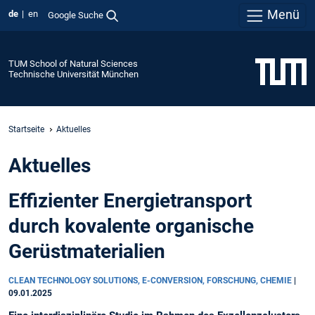
Menü
de
en
Google Suche
TUM School of Natural Sciences
Technische Universität München
Startseite
Aktuelles
Aktuelles
Effizienter Energietransport
durch kovalente organische
Gerüstmaterialien
CLEAN TECHNOLOGY SOLUTIONS, E-CONVERSION, FORSCHUNG, CHEMIE
|
09.01.2025