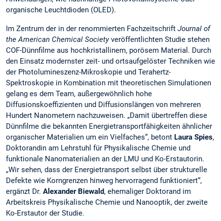
organische Leuchtdioden (OLED).
Im Zentrum der in der renommierten Fachzeitschrift
Journal of
the American Chemical Society
veröffentlichten Studie stehen
COF-Dünnfilme aus hochkristallinem, porösem Material. Durch
den Einsatz modernster zeit- und ortsaufgelöster Techniken wie
der Photolumineszenz-Mikroskopie und Terahertz-
Spektroskopie in Kombination mit theoretischen Simulationen
gelang es dem Team, außergewöhnlich hohe
Diffusionskoeffizienten und Diffusionslängen von mehreren
Hundert Nanometern nachzuweisen. „Damit übertreffen diese
Dünnfilme die bekannten Energietransportfähigkeiten ähnlicher
organischer Materialien um ein Vielfaches“, betont
Laura Spies
,
Doktorandin am Lehrstuhl für Physikalische Chemie und
funktionale Nanomaterialien an der LMU und Ko-Erstautorin.
„Wir sehen, dass der Energietransport selbst über strukturelle
Defekte wie Korngrenzen hinweg hervorragend funktioniert“,
ergänzt Dr.
Alexander Biewald
, ehemaliger Doktorand im
Arbeitskreis Physikalische Chemie und Nanooptik, der zweite
Ko-Erstautor der Studie.