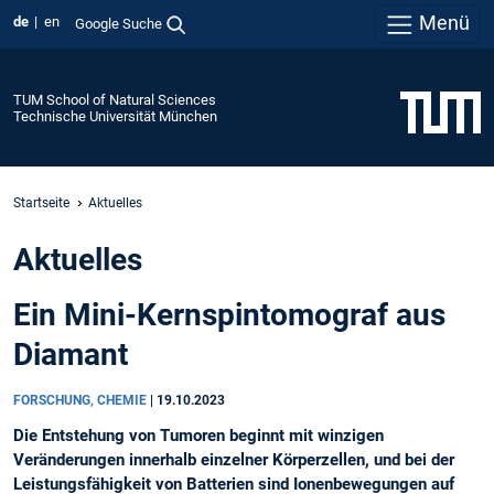
Menü
de
en
Google Suche
TUM School of Natural Sciences
Technische Universität München
Startseite
Aktuelles
Aktuelles
Ein Mini-Kernspintomograf aus
Diamant
FORSCHUNG, CHEMIE
|
19.10.2023
Die Entstehung von Tumoren beginnt mit winzigen
Veränderungen innerhalb einzelner Körperzellen, und bei der
Leistungsfähigkeit von Batterien sind Ionenbewegungen auf