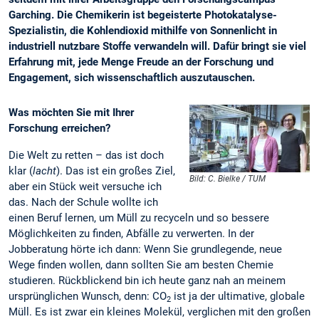
Garching. Die Chemikerin ist begeisterte Photokatalyse-
Spezialistin, die Kohlendioxid mithilfe von Sonnenlicht in
industriell nutzbare Stoffe verwandeln will. Dafür bringt sie viel
Erfahrung mit, jede Menge Freude an der Forschung und
Engagement, sich wissenschaftlich auszutauschen.
Was möchten Sie mit Ihrer
Forschung erreichen?
Die Welt zu retten – das ist doch
klar (
lacht
). Das ist ein großes Ziel,
Bild: C. Bielke / TUM
aber ein Stück weit versuche ich
das. Nach der Schule wollte ich
einen Beruf lernen, um Müll zu recyceln und so bessere
Möglichkeiten zu finden, Abfälle zu verwerten. In der
Jobberatung hörte ich dann: Wenn Sie grundlegende, neue
Wege finden wollen, dann sollten Sie am besten Chemie
studieren. Rückblickend bin ich heute ganz nah an meinem
ursprünglichen Wunsch, denn: CO
ist ja der ultimative, globale
2
Müll. Es ist zwar ein kleines Molekül, verglichen mit den großen