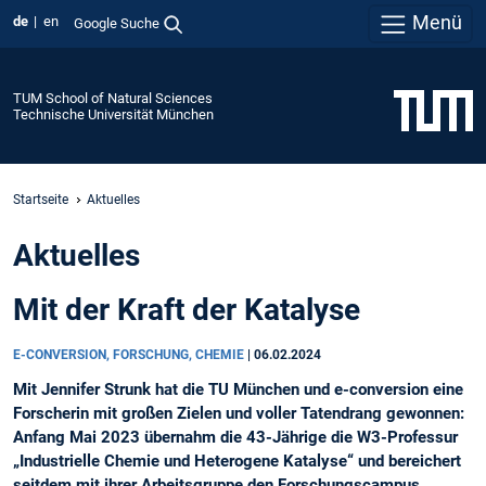
Menü
de
en
Google Suche
TUM School of Natural Sciences
Technische Universität München
Startseite
Aktuelles
Aktuelles
Mit der Kraft der Katalyse
E-CONVERSION, FORSCHUNG, CHEMIE
|
06.02.2024
Mit Jennifer Strunk hat die TU München und e-conversion eine
Forscherin mit großen Zielen und voller Tatendrang gewonnen:
Anfang Mai 2023 übernahm die 43-Jährige die W3-Professur
„Industrielle Chemie und Heterogene Katalyse“ und bereichert
seitdem mit ihrer Arbeitsgruppe den Forschungscampus