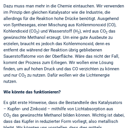
Dazu muss man mehr in die Chemie eintauchen. Wir verwenden
im Prinzip den gleichen Katalysator wie die Industrie, die
allerdings für die Reaktion hohe Drücke benötigt. Ausgehend
von Synthesegas, einer Mischung aus Kohlenmonoxid (CO),
Kohlendioxid (CO
) und Wasserstoff (H
), wird aus CO
das
2
2
2
gewünschte Methanol erzeugt. Um eine gute Ausbeute zu
erzielen, braucht es jedoch das Kohlenmonoxid, denn es
entfernt die während der Reaktion übrig gebliebenen
Sauerstoffatome von der Oberfläche. Wäre das nicht der Fall,
kommt der Prozess zum Erliegen. Wir wollen eine Lösung
finden, um auf hohen Druck und das CO verzichten zu können
und nur CO
zu nutzen. Dafür wollen wir die Lichtenergie
2
nutzen.
Wie könnte das funktionieren?
Es gibt erste Hinweise, dass die Bestandteile des Katalysators
– Kupfer- und Zinkoxid – mithilfe von Lichtabsorption aus
CO
das gewünschte Methanol bilden können. Wichtig ist dabei,
2
dass das Kupfer in reduzierter Form vorliegt, also metallisch
bleibt. Wir könnten uns vorstellen, dass dies mittels