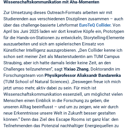
Wissenschaftskommunikation mit Aha-Momenten
Zur Umsetzung dieses Outreach-Formats arbeiten wir mit
Studierenden aus verschiedenen Disziplinen zusammen – auch
über das challenge-basierte Lehrformat
EuroTeQ Collider.
Von
April bis Juni 2025 laden wir dort kreative Köpfe ein, Prototypen
für die Hands-on-Stationen zu entwickeln, Storytelling-Elemente
auszuarbeiten und sich am spielerischen Einsatz von
Künstlicher Intelligenz auszuprobieren. „Den Collider kenne ich
schon seit meiner Zeit als Masterstudentin am TUM Campus
Straubing, aber ich hatte damals leider keine Zeit, an den
Challenges teilzunehmen“, sagt
Yixiao Zhang
, Doktorandin im
Forschungsteam von
Physikprofessor Aliaksandr Bandarenka
(TUM School of Natural Sciences). „Deswegen freue ich mich
jetzt umso mehr, aktiv dabei zu sein. Für mich ist
Wissenschaftskommunikation essenziell, um möglichst vielen
Menschen einen Einblick in die Forschung zu geben, die
unseren Alltag beeinflusst – und um zu zeigen, wie wir durch
neue Erkenntnisse unsere Welt in Zukunft besser gestalten
können.“ Denn das Ziel des Escape Rooms ist ganz klar: den
Teilnehmenden das Potenzial nachhaltiger Energiequellen zu