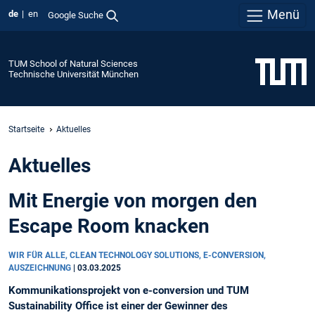
Menü
de
en
Google Suche
TUM School of Natural Sciences
Technische Universität München
Startseite
Aktuelles
Aktuelles
Mit Energie von morgen den
Escape Room knacken
WIR FÜR ALLE, CLEAN TECHNOLOGY SOLUTIONS, E-CONVERSION,
AUSZEICHNUNG
|
03.03.2025
Kommunikationsprojekt von e-conversion und TUM
Sustainability Office ist einer der Gewinner des