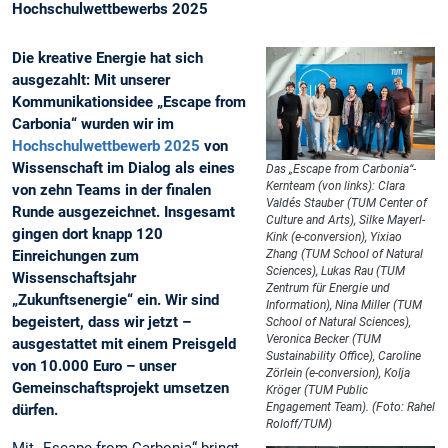
Hochschulwettbewerbs 2025
Die kreative Energie hat sich
ausgezahlt: Mit unserer
Kommunikationsidee „Escape from
Carbonia“ wurden wir im
Hochschulwettbewerb 2025
von
Wissenschaft im Dialog als eines
Das „Escape from Carbonia“-
Kernteam (von links): Clara
von zehn Teams in der finalen
Valdés Stauber (TUM Center of
Runde ausgezeichnet. Insgesamt
Culture and Arts), Silke Mayerl-
gingen dort knapp 120
Kink (e-conversion), Yixiao
Einreichungen zum
Zhang (TUM School of Natural
Sciences), Lukas Rau (TUM
Wissenschaftsjahr
Zentrum für Energie und
„Zukunftsenergie“ ein. Wir sind
Information), Nina Miller (TUM
begeistert, dass wir jetzt –
School of Natural Sciences),
Veronica Becker (TUM
ausgestattet mit einem Preisgeld
Sustainability Office), Caroline
von 10.000 Euro – unser
Zörlein (e-conversion), Kolja
Gemeinschaftsprojekt umsetzen
Kröger (TUM Public
Engagement Team). (Foto: Rahel
dürfen.
Roloff/TUM)
Mit „Escape from Carbonia“ bringt