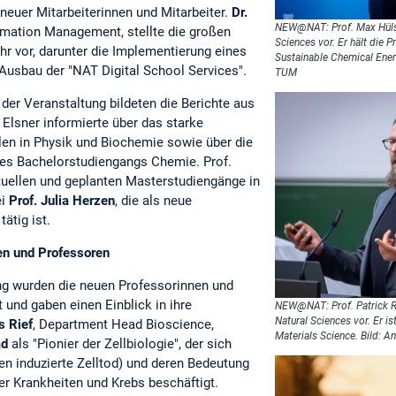
euer Mitarbeiterinnen und Mitarbeiter.
Dr.
NEW@NAT: Prof. Max Hülse
rmation Management, stellte die großen
Sciences vor. Er hält die P
 vor, darunter die Implementierung eines
Sustainable Chemical Ener
usbau der "NAT Digital School Services".
TUM
der Veranstaltung bildeten die Berichte aus
 Elsner informierte über das starke
en in Physik und Biochemie sowie über die
des Bachelorstudiengangs Chemie. Prof.
tuellen und geplanten Masterstudiengänge in
ei
Prof. Julia Herzen
, die als neue
ätig ist.
en und Professoren
ung wurden die neuen Professorinnen und
 und gaben einen Einblick in ihre
NEW@NAT: Prof. Patrick Ri
Natural Sciences vor. Er is
s Rief
, Department Head Bioscience,
Materials Science. Bild: 
ad
als "Pionier der Zellbiologie", der sich
sen induzierte Zelltod) und deren Bedeutung
er Krankheiten und Krebs beschäftigt.