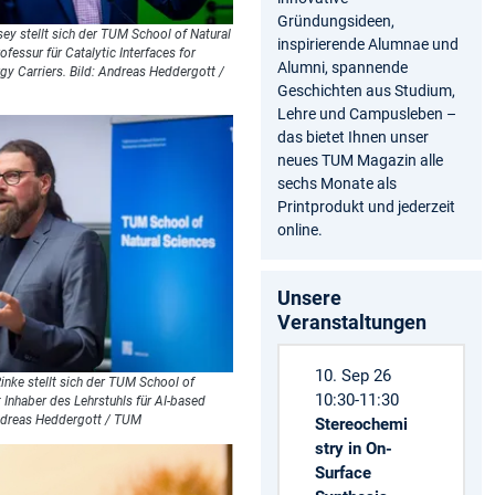
Gründungsideen,
y stellt sich der TUM School of Natural
inspirierende Alumnae und
rofessur für Catalytic Interfaces for
Alumni, spannende
gy Carriers. Bild: Andreas Heddergott /
Geschichten aus Studium,
Lehre und Campusleben –
das bietet Ihnen unser
neues TUM Magazin alle
sechs Monate als
Printprodukt und jederzeit
online.
Unsere
Veranstaltungen
10. Sep 26
nke stellt sich der TUM School of
10:30-11:30
t Inhaber des Lehrstuhls für AI-based
Andreas Heddergott / TUM
Stereochemi
stry in On-
Surface