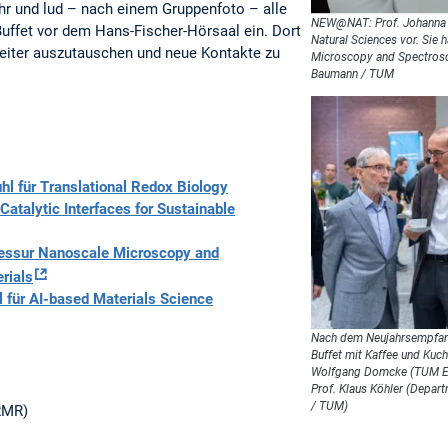
r und lud – nach einem Gruppenfoto – alle
NEW@NAT: Prof. Johanna E
ffet vor dem Hans-Fischer-Hörsaal ein. Dort
Natural Sciences vor. Sie 
weiter auszutauschen und neue Kontakte zu
Microscopy and Spectrosco
Baumann / TUM
hl für Translational Redox Biology
Catalytic Interfaces for Sustainable
essur Nanoscale Microscopy and
rials
l für AI-based Materials Science
Nach dem Neujahrsempfang
Buffet mit Kaffee und Kuch
Wolfgang Domcke (TUM Eme
Prof. Klaus Köhler (Depar
/ TUM)
RMR)