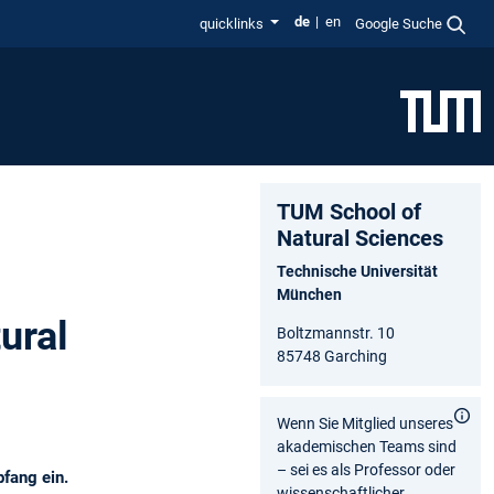
de
en
quicklinks
Google Suche
TUM School of
Natural Sciences
Technische Universität
München
ural
Boltzmannstr. 10
85748 Garching
Wenn Sie Mitglied unseres
akademischen Teams sind
– sei es als Professor oder
fang ein.
wissenschaftlicher