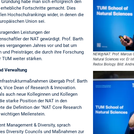
er Gründung habe man sich erfolgreich den
erhebliche Fortschritte gemacht. Dies
llen Hochschulrankings wider, in denen die
Europäischen Union sei.
sragenden Leistungen der
nschaftler der NAT gewürdigt. Prof. Barth
 des vergangenen Jahres vor und bat um
n und Preisträger, die durch ihre Forschung
NEW@NAT: Prof. Marcus Co
 TUM weiter stärken.
Natural Sciences vor. Er is
Redox Biology. Bild: And
und Verwaltung
 Infrastrukturmaßnahmen übergab Prof. Barth
k
, Vice Dean of Research & Innovation.
 als auch neue Kolleginnen und Kollegen
die starke Position der NAT in den
te die Definition der "NAT Core Research
 wichtigen Meilenstein.
lent Management & Diversity, sprach
des Diversity Councils und Maßnahmen zur