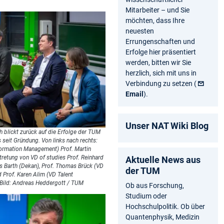
Mitarbeiter – und Sie
möchten, dass Ihre
neuesten
Errungenschaften und
Erfolge hier präsentiert
werden, bitten wir Sie
herzlich, sich mit uns in
Verbindung zu setzen (
Email
).
Unser NAT Wiki Blog
h blickt zurück auf die Erfolge der TUM
 seit Gründung. Von links nach rechts:
formation Management) Prof. Martin
tretung von VD of studies Prof. Reinhard
Aktuelle News aus
es Barth (Dekan), Prof. Thomas Brück (VD
der TUM
 Prof. Karen Alim (VD Talent
 Bild: Andreas Heddergott / TUM
Ob aus Forschung,
Studium oder
Hochschulpolitik. Ob über
Quantenphysik, Medizin