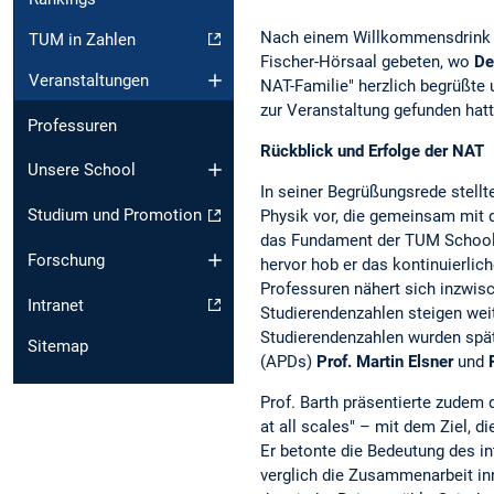
Nach einem Willkommensdrink u
TUM in Zahlen
Fischer-Hörsaal gebeten, wo
De
Veranstaltungen
NAT-Familie" herzlich begrüßte 
zur Veranstaltung gefunden hatt
Professuren
Rückblick und Erfolge der NAT
Unsere School
In seiner Begrüßungsrede stellt
Studium und Promotion
Physik vor, die gemeinsam mit
das Fundament der TUM School 
Forschung
hervor hob er das kontinuierlic
Professuren nähert sich inzwisc
Intranet
Studierendenzahlen steigen weit
Studierendenzahlen wurden spä
Sitemap
(APDs)
Prof. Martin Elsner
und
Prof. Barth präsentierte zudem
at all scales" – mit dem Ziel, d
Er betonte die Bedeutung des i
verglich die Zusammenarbeit in