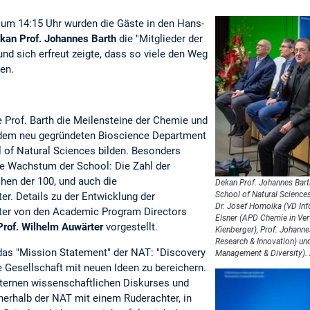
m 14:15 Uhr wurden die Gäste in den Hans-
kan Prof. Johannes Barth
die "Mitglieder der
und sich erfreut zeigte, dass so viele den Weg
en.
e Prof. Barth die Meilensteine der Chemie und
 dem neu gegründeten Bioscience Department
of Natural Sciences bilden. Besonders
he Wachstum der School: Die Zahl der
hen der 100, und auch die
Dekan Prof. Johannes Bart
School of Natural Sciences
er. Details zu der Entwicklung der
Dr. Josef Homolka (VD In
ter von den Academic Program Directors
Elsner (APD Chemie in Ver
Prof. Wilhelm Auwärter
vorgestellt.
Kienberger), Prof. Johann
Research & Innovation) und
 das "Mission Statement" der NAT: "Discovery
Management & Diversity).
ie Gesellschaft mit neuen Ideen zu bereichern.
nternen wissenschaftlichen Diskurses und
nerhalb der NAT mit einem Ruderachter, in