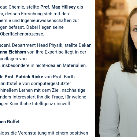
ead Chemie, stellte
Prof. Max Hülsey
als
vor, dessen Forschung sich mit den
emie und Ingenieurwissenschaften zur
gen befasst. Dabei liegen seine
 Oberflächenprozesse.
sconi
, Department Head Physik, stellte Dekan
anna Eichhorn
vor. Ihre Expertise liegt in der
rundlagen von
nsbesondere in nicht-idealen Materialien.
rde
Prof. Patrick Rinke
von Prof. Barth
Schnittstelle von computergestützter
inellem Lernen mit dem Ziel, nachhaltige
ders interessiert ihn die Frage, für welche
gen Künstliche Intelligenz sinnvoll
en Buffet
loss die Veranstaltung mit einem positiven