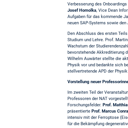
Verbesserung des Onboardings n
Josef Homolka
, Vice Dean Info
Aufgaben für das kommende Jahr
neuen SAP-Systems sowie den A
Den Abschluss des ersten Teils 
Studium und Lehre. Prof. Martin
Wachstum der Studierendenzahl
bevorstehende Akkreditierung 
Wilhelm Auwärter stellte die ak
Physik vor und bedankte sich b
stellvertretende APD der Physik t
Vorstellung neuer Professorinn
Im zweiten Teil der Veranstalt
Professoren der NAT vorgestellt
Forschungsfelder.
Prof. Matthia
präsentierte
Prof. Marcus Conr
intensiv mit der Ferroptose (Ei
für die Bekämpfung degenerativ