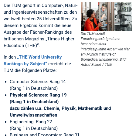
Die TUM gehört in Computer-, Natur-
und Ingenieurwissenschaften zu den
weltweit besten 25 Universitäten. Zu
diesem Ergebnis kommt die neue
Ausgabe der Fächer-Rankings des
Die TUM erzielt
britischen Magazins „Times Higher
Forschungserfolge durch
besonders stark
Education (THE)“.
interdisziplinäre Arbeit wie hier
am Munich Institute of
In den
„THE World University
Biomedical Engineering. Bild:
Rankings by Subject“
erreicht die
Astrid Eckert / TUM
TUM die folgenden Plätze:
Computer Science: Rang 14
(Rang 1 in Deutschland)
Physical Sciences: Rang 19
(Rang 1 in Deutschland)
dazu zählen u.a. Chemie, Physik, Mathematik und
Umweltwissenschaften
Engineering: Rang 22
(Rang 1 in Deutschland)
Business and Economics: Rang 31