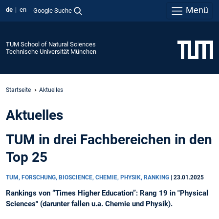
Menü
de
en
Google Suche
TUM School of Natural Sciences
Technische Universität München
Startseite
Aktuelles
Aktuelles
TUM in drei Fachbereichen in den
Top 25
TUM, FORSCHUNG, BIOSCIENCE, CHEMIE, PHYSIK, RANKING
|
23.01.2025
Rankings von “Times Higher Education”: Rang 19 in "Physical
Sciences" (darunter fallen u.a. Chemie und Physik).