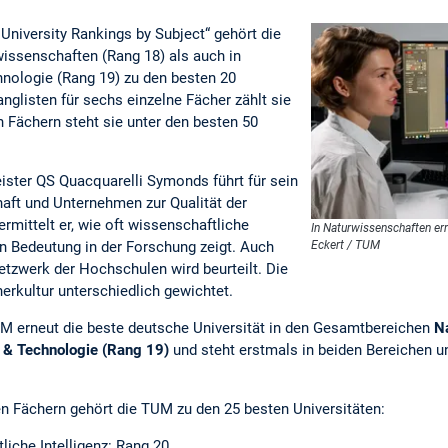
University Rankings by Subject“ gehört die
issenschaften (Rang 18) als auch in
nologie (Rang 19) zu den besten 20
anglisten für sechs einzelne Fächer zählt sie
n Fächern steht sie unter den besten 50
ister QS Quacquarelli Symonds führt für sein
ft und Unternehmen zur Qualität der
rmittelt er, wie oft wissenschaftliche
In Naturwissenschaften err
Eckert / TUM
en Bedeutung in der Forschung zeigt. Auch
etzwerk der Hochschulen wird beurteilt. Die
erkultur unterschiedlich gewichtet.
UM erneut die beste deutsche Universität in den Gesamtbereichen
N
 & Technologie (Rang 19)
und steht erstmals in beiden Bereichen u
en Fächern gehört die TUM zu den 25 besten Universitäten:
iche Intelligenz: Rang 20