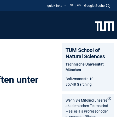
de
en
quicklinks
Google Suche
TUM School of
Natural Sciences
Technische Universität
München
ten unter
Boltzmannstr. 10
85748 Garching
Wenn Sie Mitglied unseres
akademischen Teams sind
– sei es als Professor oder
wissenschaftlicher