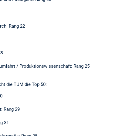
arch: Rang 22
23
umfahrt / Produktionswissenschaft: Rang 25
cht die TUM die Top 50:
50
t: Rang 29
ng 31
nformatik: Rang 35