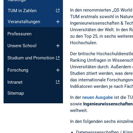
In den renommierten „QS World 
TUM in Zahlen
TUM erstmals sowohl in Naturw
Veranstaltungen
Ingenieurwissenschaften & Tech
Universitäten der Welt. In den R
Professuren
zu den Top 25, in sechs weitere
Hochschulen.
Unsere School
Der britische Hochschuldienstle
Studium und Promotion
Ranking Umfragen in Wissenscha
Universitäten durch. Außerdem e
Forschung
Studien zitiert werden, was der
das internationale Forschungsn
Intranet
Indikatoren werden je nach Fäch
Sitemap
In der
neuen Ausgabe
ist die T
sowie
Ingenieurwissenschaften
weltweit.
In den folgenden sechs einzeln
Datenwissenschaften / Künstl