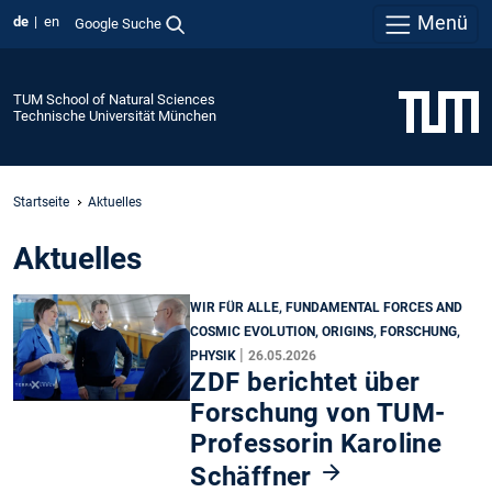
Menü
de
en
Google Suche
TUM School of Natural Sciences
Technische Universität München
Startseite
Aktuelles
Aktuelles
WIR FÜR ALLE, FUNDAMENTAL FORCES AND
COSMIC EVOLUTION, ORIGINS, FORSCHUNG,
|
PHYSIK
26.05.2026
ZDF berichtet über
Forschung von TUM-
Professorin Karoline
Schäffner