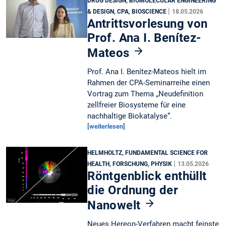
DRUG DESIGN, BIOMOLECULAR ENGINEERING
|
& DESIGN, CPA, BIOSCIENCE
18.05.2026
Antrittsvorlesung von
Prof. Ana I. Benítez-
Mateos
Prof. Ana I. Benítez-Mateos hielt im
Rahmen der CPA-Seminarreihe einen
Vortrag zum Thema „Neudefinition
zellfreier Biosysteme für eine
nachhaltige Biokatalyse“.
[weiterlesen]
HELMHOLTZ, FUNDAMENTAL SCIENCE FOR
|
HEALTH, FORSCHUNG, PHYSIK
13.05.2026
Röntgenblick enthüllt
die Ordnung der
Nanowelt
Neues Hereon-Verfahren macht feinste