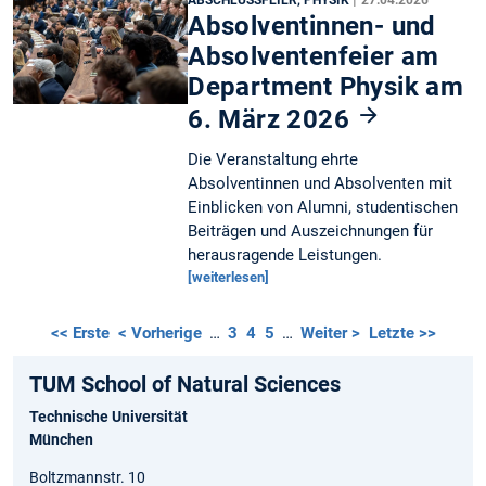
ABSCHLUSSFEIER, PHYSIK
27.04.2026
Absolventinnen- und
Absolventenfeier am
Department Physik am
6. März 2026
Die Veranstaltung ehrte
Absolventinnen und Absolventen mit
Einblicken von Alumni, studentischen
Beiträgen und Auszeichnungen für
herausragende Leistungen.
[weiterlesen]
<< Erste
< Vorherige
…
3
4
5
…
Weiter >
Letzte >>
TUM School of Natural Sciences
Technische Universität
München
Boltzmannstr. 10