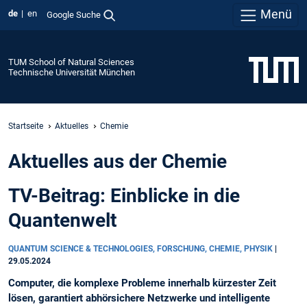
Menü
de
en
Google Suche
TUM School of Natural Sciences
Technische Universität München
Startseite
Aktuelles
Chemie
Aktuelles aus der Chemie
TV-Beitrag: Einblicke in die
Quantenwelt
QUANTUM SCIENCE & TECHNOLOGIES, FORSCHUNG, CHEMIE, PHYSIK
|
29.05.2024
Computer, die komplexe Probleme innerhalb kürzester Zeit
lösen, garantiert abhörsichere Netzwerke und intelligente