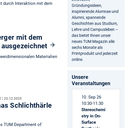
st durch Interaktion mit dem
Gründungsideen,
inspirierende Alumnae und
Alumni, spannende
Geschichten aus Studium,
Lehre und Campusleben –
das bietet Ihnen unser
erger mit dem
neues TUM Magazin alle
n ausgezeichnet
sechs Monate als
Printprodukt und jederzeit
weidimensionalen Materialien
online.
Unsere
Veranstaltungen
10. Sep 26
|
E
22.12.2025
10:30-11:30
mas Schlichthärle
Stereochemi
stry in On-
Surface
des TUM Department of