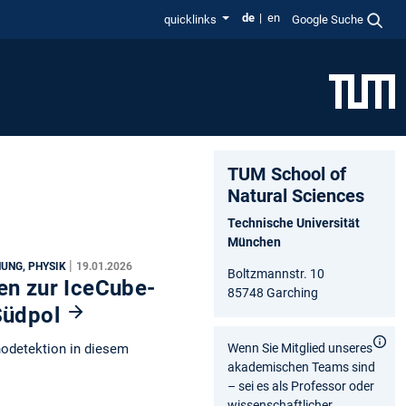
de
en
quicklinks
Google Suche
TUM School of
Natural Sciences
Technische Universität
München
|
UNG, PHYSIK
19.01.2026
Boltzmannstr. 10
en zur IceCube-
85748 Garching
 Südpol
inodetektion in diesem
Wenn Sie Mitglied unseres
akademischen Teams sind
– sei es als Professor oder
wissenschaftlicher