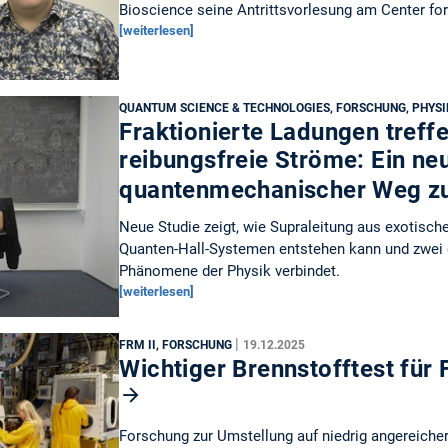
Bioscience seine Antrittsvorlesung am Center fo
[weiterlesen]
QUANTUM SCIENCE & TECHNOLOGIES, FORSCHUNG, PHYS
Fraktionierte Ladungen treff
reibungsfreie Ströme: Ein ne
quantenmechanischer Weg zu
Neue Studie zeigt, wie Supraleitung aus exotisch
Quanten-Hall-Systemen entstehen kann und zwei 
Phänomene der Physik verbindet.
[weiterlesen]
|
FRM II, FORSCHUNG
19.12.2025
Wichtiger Brennstofftest für 
Forschung zur Umstellung auf niedrig angereiche