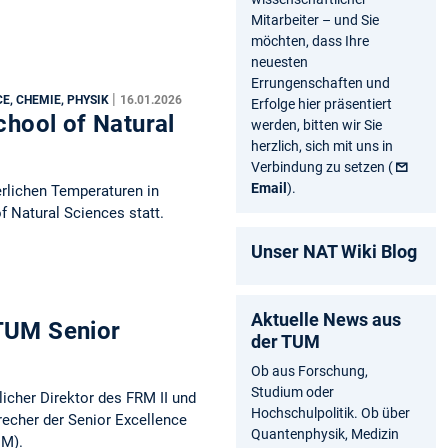
Mitarbeiter – und Sie
möchten, dass Ihre
neuesten
Errungenschaften und
|
CE, CHEMIE, PHYSIK
16.01.2026
Erfolge hier präsentiert
hool of Natural
werden, bitten wir Sie
herzlich, sich mit uns in
Verbindung zu setzen (
Email
).
erlichen Temperaturen in
 Natural Sciences statt.
Unser NAT Wiki Blog
Aktuelle News aus
 TUM Senior
der TUM
Ob aus Forschung,
Studium oder
tlicher Direktor des FRM II und
Hochschulpolitik. Ob über
echer der Senior Excellence
Quantenphysik, Medizin
UM).