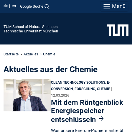
Menü
de
en
Google Suche
TUM School of Natural Sciences
Technische Universität München
Startseite
Aktuelles
Chemie
Aktuelles aus der Chemie
CLEAN TECHNOLOGY SOLUTIONS, E-
|
CONVERSION, FORSCHUNG, CHEMIE
12.03.2026
Mit dem Röntgenblick
Energiespeicher
entschlüsseln
Was unsere Energie-Pioniere antreibt: